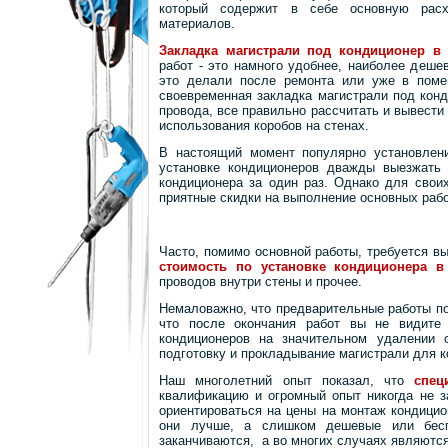
который содержит в себе основную расх
материалов.
Закладка магистрали под кондиционер в
работ - это намного удобнее, наиболее деше
это делали после ремонта или уже в поме
своевременная закладка магистрали под конд
провода, все правильно рассчитать и вывести
использования коробов на стенах.
В настоящий момент популярно установлени
установке кондиционеров дважды выезжать 
кондиционера за один раз. Однако для свои
приятные скидки на выполнение основных рабо
Часто, помимо основной работы, требуется вы
стоимость по установке кондиционера в
проводов внутри стены и прочее.
Немаловажно, что предварительные работы по 
что после окончания работ вы не видите 
кондиционеров на значительном удалении 
подготовку и прокладывание магистрали для к
Наш многолетний опыт показал, что
специ
квалификацию и огромный опыт никогда не з
ориентироваться на цены на монтаж кондицион
они лучше, а слишком дешевые или бесп
заканчиваются, а во многих случаях являют