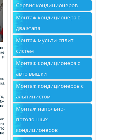
Сервис кондиционеров
Монтаж кондиционера в
два этапа
Монтаж мульти-сплит
по
систем
ке
 и
Монтаж кондиционера с
авто вышки
ную
ка
Монтаж кондиционеров с
альпинистом
то,
аж
на
Монтаж напольно-
потолочных
ую
оит
что
кондиционеров
не