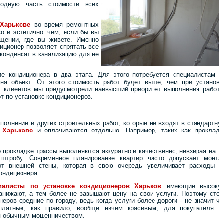
одную часть стоимости всех
 Харькове
во время ремонтных
во и эстетично, чем, если бы вы
щении, где вы живете. Именно
иционер позволяет спрятать все
 конденсат в канализацию для не
е кондиционера в два этапа. Для этого потребуется специалистам 
на объект. От этого стоимость работ будет выше, чем при установ
х клиентов мы предусмотрели наивысший приоритет выполнения работ
т по установке кондиционеров.
полнение и других строительных работ, которые не входят в стандарт
 Харькове
и оплачиваются отдельно. Например, таких как проклад
прокладке трассы выполняются аккуратно и качественно, невзирая на 
штробу. Современное планирование квартир часто допускает монт
от внешней стены, которая в свою очередь увеличивает расходы 
ондиционера.
алисты по установке кондиционеров Харьков
имеющие высок
анижают, а тем более не завышают цену на свои услуги. Поэтому ст
еров средние по городу, ведь когда услуги более дороги - не значит 
латные, как правило, вообще ничем красивым, для покупателя 
ся обычным мошенничеством.