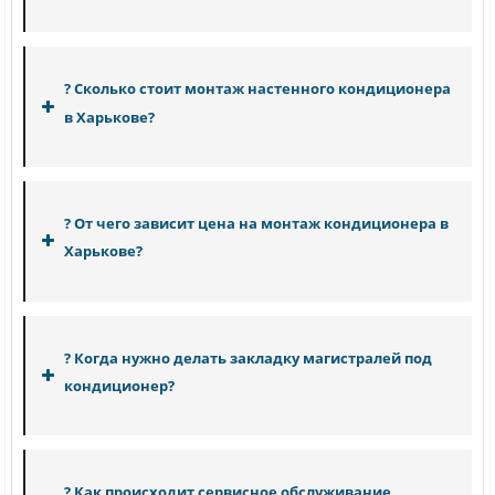
Вызвать профессионального мастера с
многолетним опытом вы можете по
? Сколько стоит монтаж настенного кондиционера
номерам:
в Харькове?
Монтаж кондиционера настенного типа (07-09)
- от 2200 гривен.
? От чего зависит цена на монтаж кондиционера в
Харькове?
Цена монтажа
? Когда нужно делать закладку магистралей под
кондиционер?
Закладка магистрали под кондиционер в Харькове
? Как происходит сервисное обслуживание