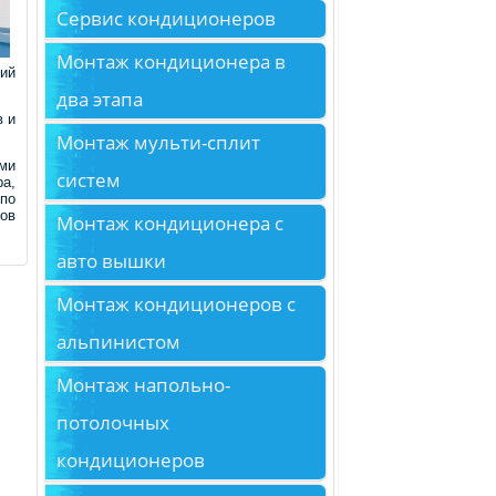
Сервис кондиционеров
Монтаж кондиционера в
ний
два этапа
в и
Монтаж мульти-сплит
ими
систем
а,
 по
ков
Монтаж кондиционера с
авто вышки
Монтаж кондиционеров с
альпинистом
Монтаж напольно-
потолочных
кондиционеров