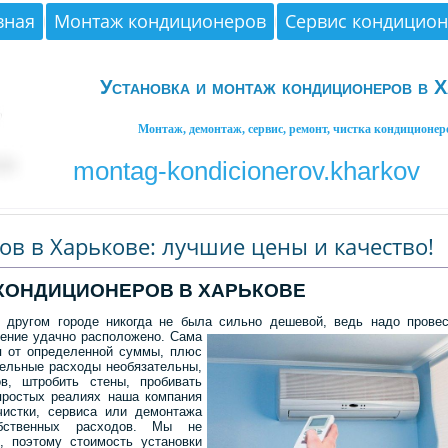
вная
Монтаж кондиционеров
Сервис кондицио
Установка и монтаж кондиционеров в Х
Монтаж, демонтаж, сервис, ремонт, чистка кондиционер
montag-kondicionerov.kharkov
в в Харькове: лучшие цены и качество!
КОНДИЦИОНЕРОВ В ХАРЬКОВЕ
другом городе никогда не была сильно дешевой, ведь надо провес
ние удачно расположено. Сама
ся от определенной суммы, плюс
тельные расходы необязательны,
в, штробить стены, пробивать
епростых реалиях наша компания
чистки, сервиса или демонтажа
обственных расходов. Мы не
, поэтому стоимость установки