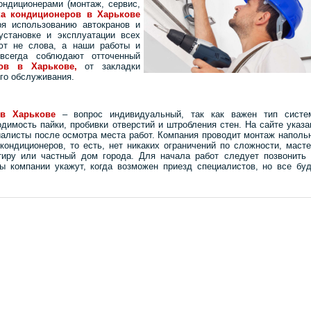
ондиционерами (монтаж, сервис,
ка кондиционеров в Харькове
я использованию автокранов и
становке и эксплуатации всех
ют не слова, а наши работы и
всегда соблюдают отточенный
ов в Харькове,
от закладки
ого обслуживания.
 в Харькове
– вопрос индивидуальный, так как важен тип систе
димость пайки, пробивки отверстий и штробления стен. На сайте указ
иалисты после осмотра места работ. Компания проводит монтаж наполь
кондиционеров, то есть, нет никаких ограничений по сложности, маст
тиру или частный дом города. Для начала работ следует позвонить 
 компании укажут, когда возможен приезд специалистов, но все буд