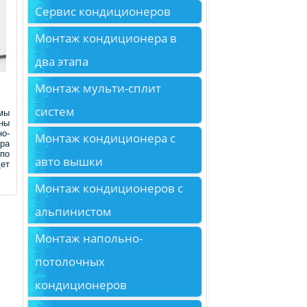
Сервис кондиционеров
Монтаж кондиционера в
два этапа
Монтаж мульти-сплит
систем
мы
аны
но-
Монтаж кондиционера с
ера
по
авто вышки
ет
Монтаж кондиционеров с
альпинистом
Монтаж напольно-
потолочных
кондиционеров