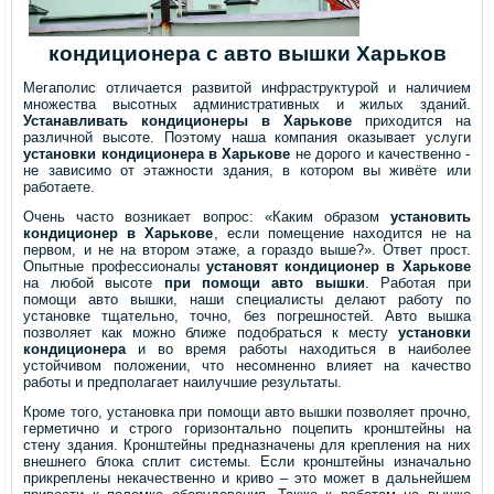
кондиционера с авто вышки Харьков
Мегаполис отличается развитой инфраструктурой и наличием
множества высотных административных и жилых зданий.
Устанавливать кондиционеры в Харькове
приходится на
различной высоте. Поэтому наша компания оказывает услуги
установки кондиционера в Харькове
не дорого и качественно -
не зависимо от этажности здания, в котором вы живёте или
работаете.
Очень часто возникает вопрос: «Каким образом
установить
кондиционер в Харькове
, если помещение находится не на
первом, и не на втором этаже, а гораздо выше?». Ответ прост.
Опытные профессионалы
установят кондиционер в Харькове
на любой высоте
при помощи авто вышки
. Работая при
помощи авто вышки, наши специалисты делают работу по
установке тщательно, точно, без погрешностей. Авто вышка
позволяет как можно ближе подобраться к месту
установки
кондиционера
и во время работы находиться в наиболее
устойчивом положении, что несомненно влияет на качество
работы и предполагает наилучшие результаты.
Кроме того, установка при помощи авто вышки позволяет прочно,
герметично и строго горизонтально поцепить кронштейны на
стену здания. Кронштейны предназначены для крепления на них
внешнего блока сплит системы. Если кронштейны изначально
прикреплены некачественно и криво – это может в дальнейшем